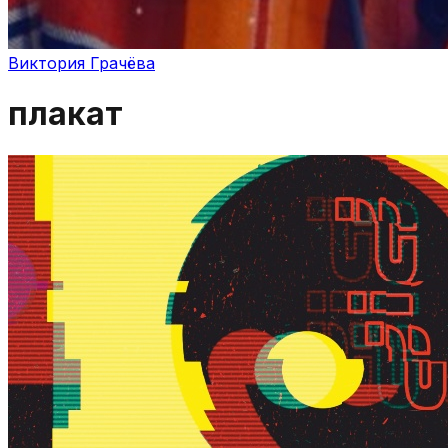
Виктория Грачёва
плакат