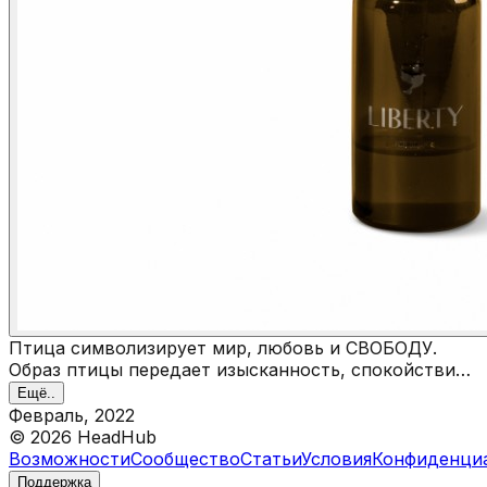
Птица символизирует мир, любовь и СВОБОДУ.
Образ птицы передает изысканность, спокойствие,
независимость, красоту и гармонию. Прямые линии
Ещё..
в выбранном шрифте говорят о стабильности,
Февраль, 2022
амбициях и постоянстве.
©
2026
HeadHub
Возможности
Сообщество
Статьи
Условия
Конфиденци
Поддержка