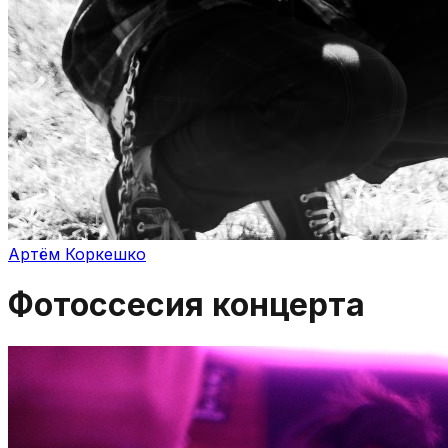
Артём Коркешко
Фотоссесия концерта