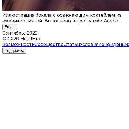
Иллюстрация бокала с освежающим коктейлем из
ежевики с мятой. Выполнено в программе Adobe
Photoshop
Ещё..
Сентябрь, 2022
©
2026
HeadHub
Возможности
Сообщество
Статьи
Условия
Конфиденци
Поддержка