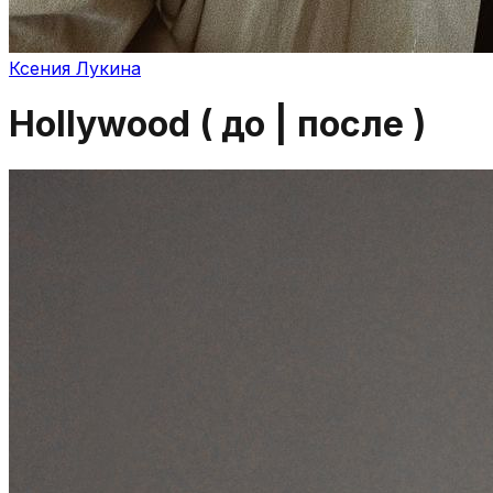
Ксения Лукина
Hollywood ( до | после )