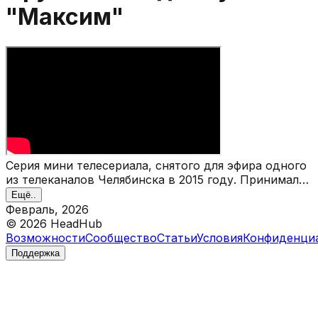
"Максим"
Серия мини телесериала, снятого для эфира одного
из телеканалов Челябинска в 2015 году. Принимал
участие в продакшене в качестве, одного из
Ещё..
продюсеров, автора сценариев, журналиста
Февраль, 2026
©
2026
HeadHub
Возможности
Сообщество
Статьи
Условия
Конфиденци
Поддержка