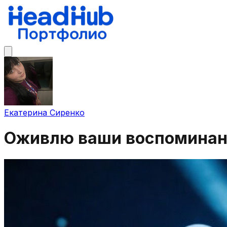
Екатерина Сиренко
Оживлю ваши воспоминани