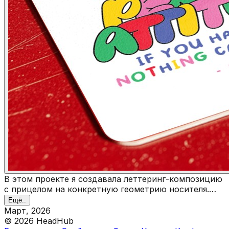
В этом проекте я создавала леттеринг-композицию
с прицелом на конкретную геометрию носителя.
Задача была не просто отрисовать красивую
Ещё..
надпись, а вписать её в форму так, чтобы дизайн и
Март, 2026
продукт стали единым целым — без ощущения, что
©
2026
HeadHub