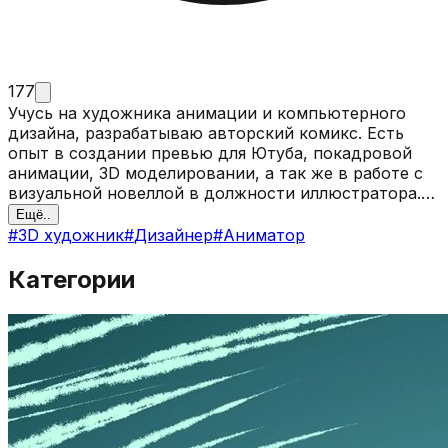
177
Учусь на художника анимации и компьютерного
дизайна, разрабатываю авторский комикс. Есть
опыт в создании превью для Ютуба, покадровой
анимации, 3D моделировании, а так же в работе с
визуальной новеллой в должности иллюстратора.
Хорошо разбираюсь в постановке кадра, имею
Ещё..
художественный вкус, чувство стиля и способен
#
3D художник
#
Дизайнер
#
Аниматор
генерировать самые невероятные идеи.
Категории