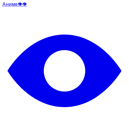
Аниме👁️👁️