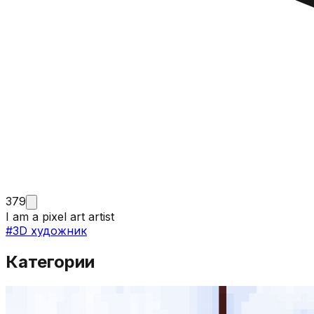
379
I am a pixel art artist
#
3D художник
Категории