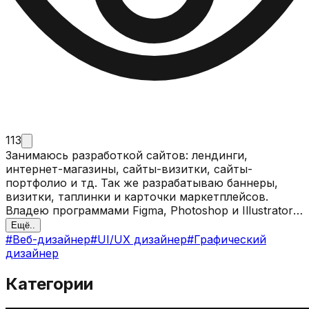
113
Занимаюсь разработкой сайтов: лендинги,
интернет-магазины, сайты-визитки, сайты-
портфолио и тд. Так же разрабатываю баннеры,
визитки, таплинки и карточки маркетплейсов.
Владею программами Figma, Photoshop и Illustrator.
Имею хорошие знания в области UI и UX. Открыта
Ещё..
для сотрудничества.
#
Веб-дизайнер
#
UI/UX дизайнер
#
Графический
дизайнер
Категории