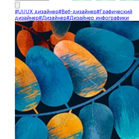
#
UI/UX дизайнер
#
Веб-дизайнер
#
Графический
дизайнер
#
Дизайнер
#
Дизайнер инфографики