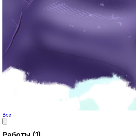
Все
Работы (
1
)