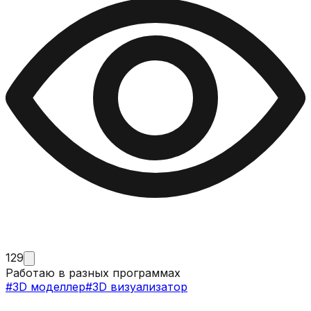
129
Работаю в разных программах
#
3D моделлер
#
3D визуализатор