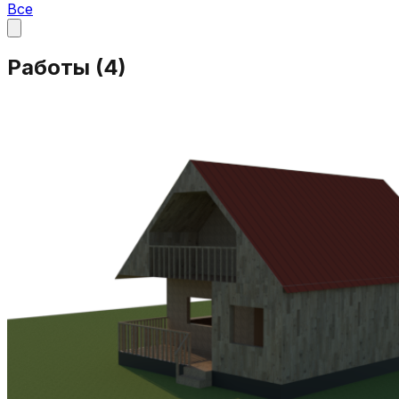
Все
Работы (
4
)