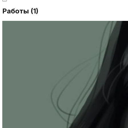
Работы (
1
)