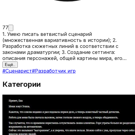
77
1. Умею писать ветвистый сценарий
(множественная вариативность в истории); 2.
Разработка сюжетных линий в соответствии с
законами драматургии; 3. Создание сеттинга:
описания персонажей, общей картины мира, его
реалий и законов; 4. Работа над собственной
Ещё..
интерактивной новеллой и художественным
#
Сценарист
#
Разработчик игр
произведением.
Категории