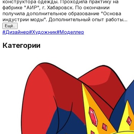
конструктора одежды. Проходила практику на
фабрике "АИР", г. Хабаровск. По окончании
получила дополнительное образование "Основа
индустрии моды". Дополнительный опыт работы
получила на другой фабрике, заняв должность
Ещё..
Помощник закройщика экспериментального цеха.
#
Дизайнер
#
Художник
#
Моделлер
Работа художником декоратором в "New Level" г.
Хабаровск. На данный момент перешла на фриланс,
Категории
всегда любила именно рисовать. Сейчас момент
рисую мангу с командой единомышленников.