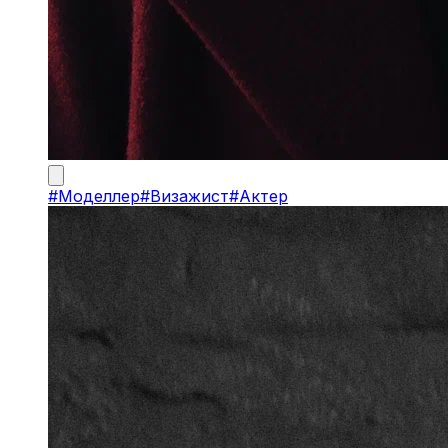
#
Моделлер
#
Визажист
#
Актер