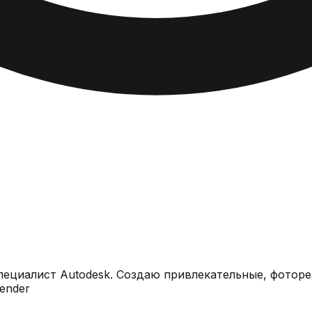
пециалист Autodesk. Создаю привлекательные, фотор
orona Render