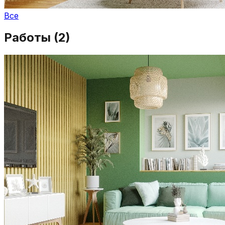
Все
Работы (
2
)