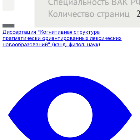
Диссертация "Когнитивная структура
прагматически ориентированных лексических
новообразований" (канд. филол. наук)