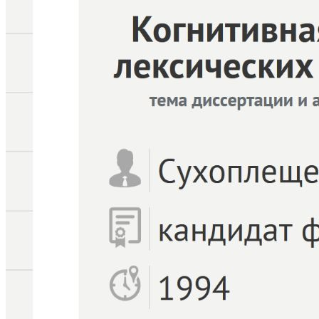
Сотрудничал с Dresdner Bank, РАО "ЕЭС России",
"Национальный расчетный
депозитарий"/"Национальный депозитарный
центр", "Эксперт РА", "Рособоронэкспорт". Работал
в ЗАО "Депозитарно-клиринговая компания", Fitch
Ratings, DLA Piper Rus Ltd. (Московское
представительство), ООО "Дэнуо".
Профессиональное хобби - лексикография. Вношу
термины в онлайн-словарь
Multitran.com
; составил
англо-русский словарь терминов по депозитарному
хранению и клирингу (издан ЗАО "ДКК" при участии
"Дойче Банк")