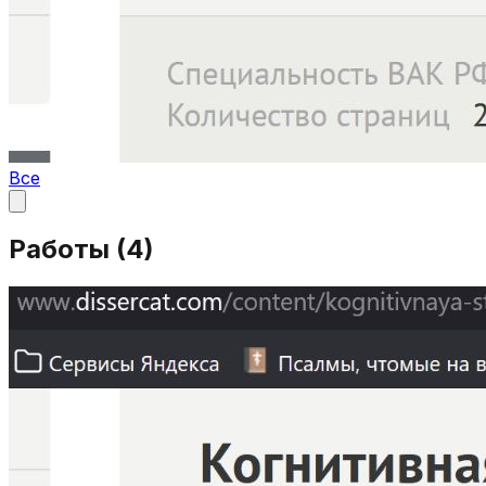
Все
Работы (
4
)