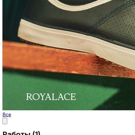
Все
Работы (
1
)