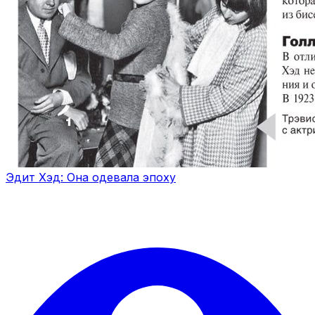
Эдит Хэд: Она одевала эпоху