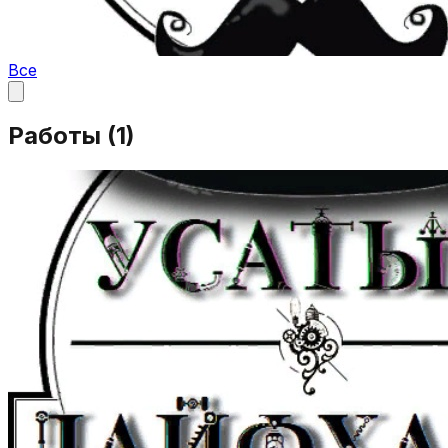
Все
Работы (
1
)