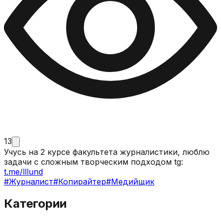
13
Учусь на 2 курсе факультета журналистики, люблю
задачи с сложным творческим подходом tg:
t.me/lllund
#
Журналист
#
Копирайтер
#
Медийщик
Категории