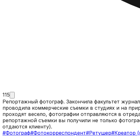
115
Репортажный фотограф. Закончила факультет журнал
проводила коммерческие съемки в студиях и на природе (соревнования / концерты / 
проходят весело, фотографии отправляются в отреда
репортажной съемки вы получили не только фотографи
отдаются клиенту).
#
Фотограф
#
Фотокорреспондент
#
Ретушер
#
Креатор (