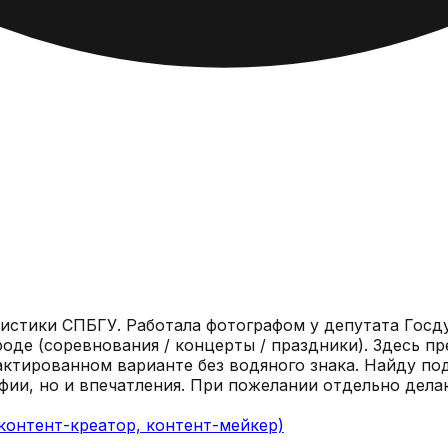
истики СПБГУ. Работала фотографом у депутата Госд
праздники). Здесь представлены лучшие, на мой взгляд, работы. Съемки
ктированном варианте без водяного знака. Найду по
и, но и впечатления. При пожелании отдельно делаютс
контент-креатор, контент-мейкер)