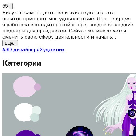
55
Рисую с самого детства и чувствую, что это
занятие приносит мне удовольствие. Долгое время
я работала в кондитерской сфере, создавая сладкие
шедевры для праздников. Сейчас же мне хочется
сменить свою сферу деятельности и начать
развиваться в арт индустрии. Основные
Ещё..
программы, в которых я работаю : Adobe Photoshop,
#
3D дизайнер
#
Художник
SAI и недавно начала изучать ZBrush.
Категории