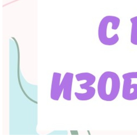
также прошла курс и получила сертификат по
программе: "Продающие тексты: пиши и продавай
красиво". Поэтому если же нужна помощь в
перепечатывании текста с разных носителей, то
буду Вам полезна. Телеграмм: @forever_smile1105