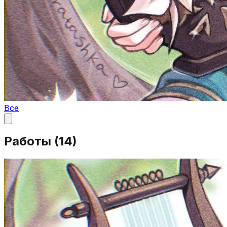
Все
Работы (
14
)