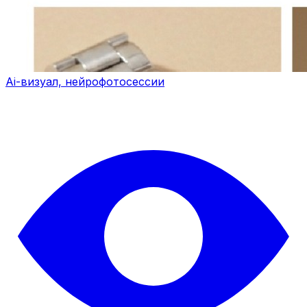
Ai-визуал, нейрофотосессии