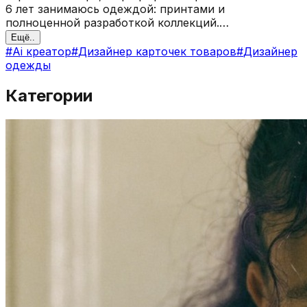
6 лет занимаюсь одеждой: принтами и
полноценной разработкой коллекций.
Сотрудничество: curlycatiche@
gmail.com
Ещё..
#
Ai креатор
#
Дизайнер карточек товаров
#
Дизайнер
одежды
Категории