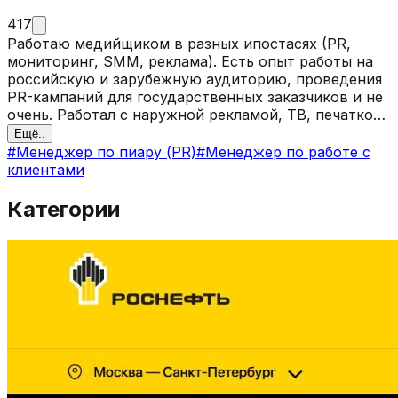
417
Работаю медийщиком в разных ипостасях (PR,
мониторинг, SMM, реклама). Есть опыт работы на
российскую и зарубежную аудиторию, проведения
PR-кампаний для государственных заказчиков и не
очень. Работал с наружной рекламой, ТВ, печаткой,
онлайн-изданиями, соцсетями (ВК, ТГ, FB, X в
Ещё..
бытность Твиттером) и немного радио. Пишу
#
Менеджер по пиару (PR)
#
Менеджер по работе с
статьи, новости, пресс-релизы, тезисы, ТЗ для
клиентами
дизайнеров, сценарии роликов и мероприятий.
Вожу СМИ за ручку по объектам. Знаю, что плохая
Категории
публичность бывает, но она тоже нужна. Свободно
говорю на английском и арабском. Катаюсь на
мотоцикле, починяю велосипеды.