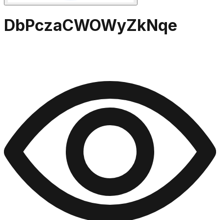
DbPczaCWOWyZkNqe