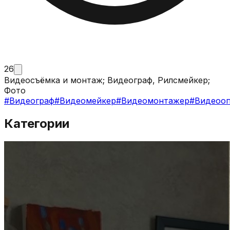
26
Видеосъёмка и монтаж; Видеограф, Рилсмейкер;
Фото
#
Видеограф
#
Видеомейкер
#
Видеомонтажер
#
Видеооп
Категории