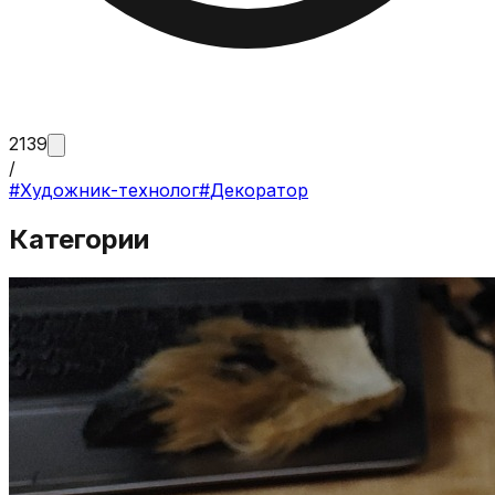
2139
/
#
Художник-технолог
#
Декоратор
Категории