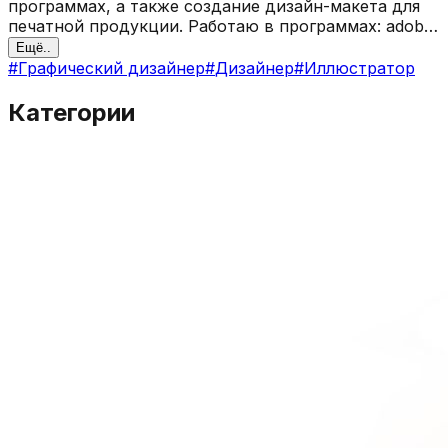
программах, а также создание дизайн-макета для
печатной продукции. Работаю в программах: adobe
illustrator, adobe photoshop, krita, blender, adobe
Ещё..
iindesign
#
Графический дизайнер
#
Дизайнер
#
Иллюстратор
Категории