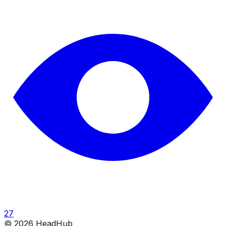
27
©
2026
HeadHub