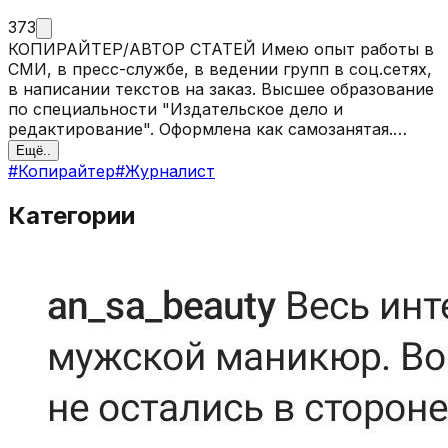
373
КОПИРАЙТЕР/АВТОР СТАТЕЙ Имею опыт работы в
СМИ, в пресс-службе, в ведении групп в соц.сетях,
в написании текстов на заказ. Высшее образование
по специальности "Издательское дело и
редактирование". Оформлена как самозанятая.
ФОРМАТЫ, С КОТОРЫМИ РАБОТАЮ: -интервью;
Ещё..
-статьи; -контент-планы и посты для групп/блогов; -
#
Копирайтер
#
Журналист
обзоры; -пресс-релизы/пост-релизы; -новости;
-расшифровка аудио; -рерайт /повышение
Категории
уникальности. ТЕМЫ: туризм, мода, культура,
кулинария, бизнес, бьюти, спорт, ЗОЖ, дизайн и др.