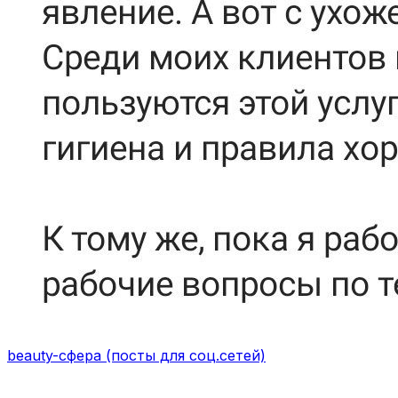
beauty-сфера (посты для соц.сетей)