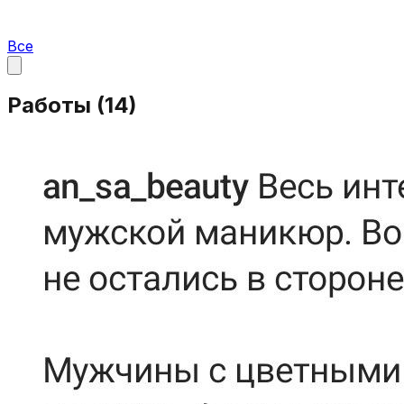
Все
Работы (
14
)