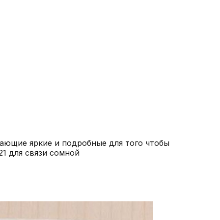
дающие яркие и подробные для того чтобы
покупатель зашел и прочитал все и сразу нв карточке товара не искал описание товара телеграмм Evgen1921 для связи сомной