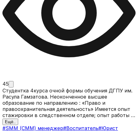
45
Студентка 4курса очной формы обучения ДГПУ им.
Расула Гамзатова. Неоконченное высшее
образование по направлению : «Право и
правоохранительная деятельность» Имеется опыт
стажировки в следственном отделе; опыт работы в
МДЦ «Артек» вожатым; опыт работы в социальной
Ещё..
среде. Активист в студенческой жизни , имею
#
SMM (СММ) менеджер
#
Воспитатель
#
Юрист
достижения в спорте (волейбол) 89387785383