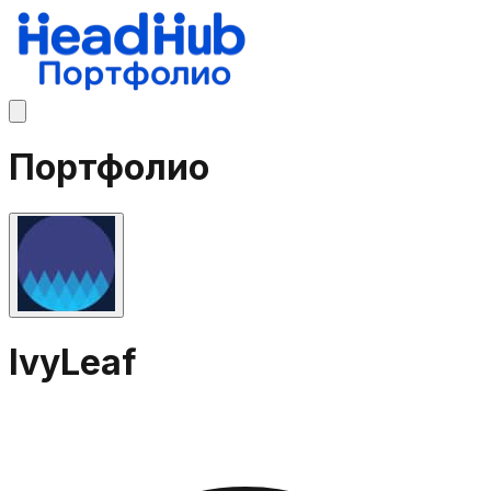
Портфолио
IvyLeaf