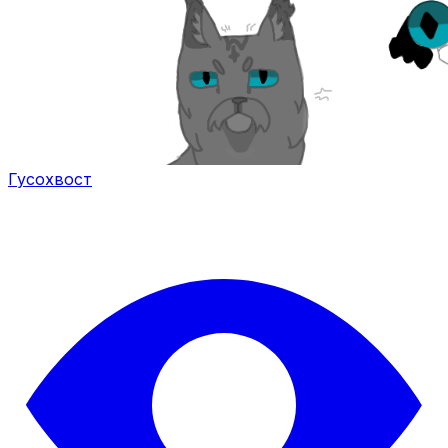
Гусохвост