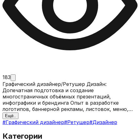
183
Графический дизайнер/Ретушер Дизайн:
Допечатная подготовка и создание
многостраничных объёмных презентаций,
инфографики и брендинга Опыт в разработке
логотипов, баннерной рекламы, листовок, меню,
буклетов, вывесок, разработка карточек для
Ещё..
маркетплейсов, создание иллюстраций, паттернов
#
Графический дизайнер
#
Ретушер
#
Дизайнер
Ретушь: Кадрирование, свето/цвето - коррекция,
замена фона, исправление дефектов, частотное
Категории