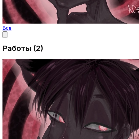
Все
Работы (
2
)