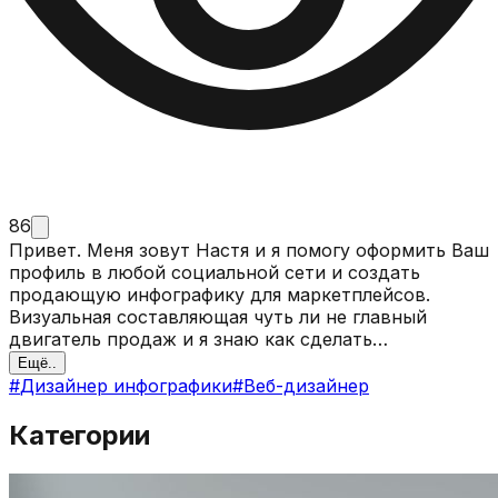
86
Привет. Меня зовут Настя и я помогу оформить Ваш
профиль в любой социальной сети и создать
продающую инфографику для маркетплейсов.
Визуальная составляющая чуть ли не главный
двигатель продаж и я знаю как сделать
качественно. Мои услуги: - Оформление аккаунтов -
Ещё..
Ведение аккаунтов - Оформление сторис и Reels -
#
Дизайнер инфографики
#
Веб-дизайнер
Инфографика для маркетплейсов. - Дизайны групп
Вконтакте - Логотипы - Буклеты, афиши и визитки
Категории
Я не использую шаблоны, а делаю каждую работу
оригинальной.