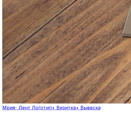
Мрия- Дент Логотип+ Визитка+ Вывеска