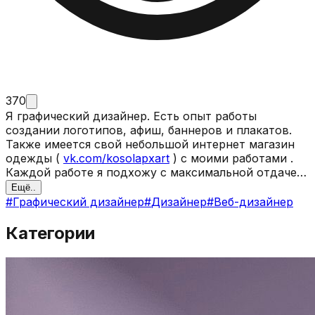
370
Я графический дизайнер. Есть опыт работы
создании логотипов, афиш, баннеров и плакатов.
Также имеется свой небольшой интернет магазин
одежды (
vk.com/kosolapxart
) с моими работами .
Каждой работе я подхожу с максимальной отдачей.
Мне легко перестраиваться с одной стилистики на
Ещё..
другую . Есть опыт работы в студии печати по
#
Графический дизайнер
#
Дизайнер
#
Веб-дизайнер
текстилю, знаю технологии печати . В студии часто
приходилось делать верстку логотипов и
Категории
изображений. Работаю в illustrator , Coreldraw,
Photoshop