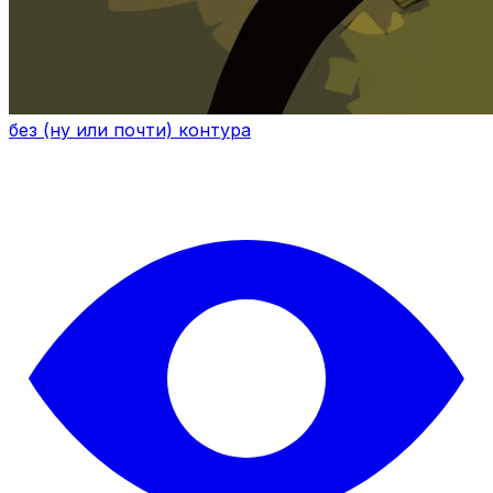
без (ну или почти) контура