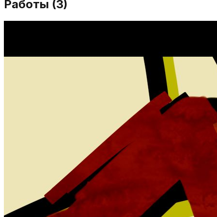
Работы (
3
)