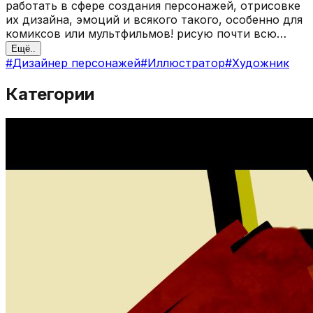
работать в сфере создания персонажей, отрисовке
их дизайна, эмоций и всякого такого, особенно для
комиксов или мультфильмов! рисую почти всю
жизнь, максимально уверенно работаю в paint tool
Ещё..
sai (около 8 лет) на графическом планшете wacom.
#
Дизайнер персонажей
#
Иллюстратор
#
Художник
сейчас активно осваиваю пакеты Adobe вектору
предпочту растр >:( я люблю теплые картинки про
Категории
дружбу, любовь и музыку моя любимая фигура -
шестиконечная звезда