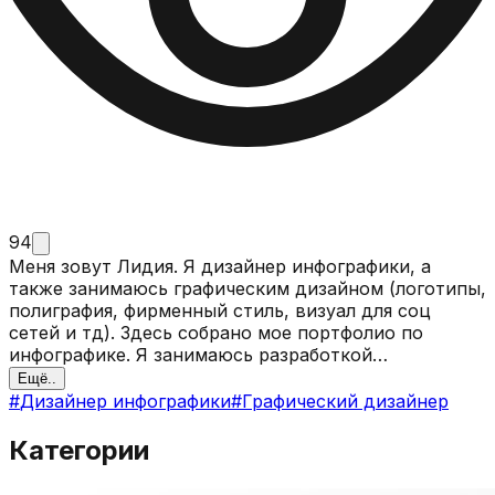
94
Меня зовут Лидия. Я дизайнер инфографики, а
также занимаюсь графическим дизайном (логотипы,
полиграфия, фирменный стиль, визуал для соц
сетей и тд). Здесь собрано мое портфолио по
инфографике. Я занимаюсь разработкой
инфографики для wildberries и ozon 🔥 💫Я
Ещё..
разрабатываю уникальный, стильный и продающий
#
Дизайнер инфографики
#
Графический дизайнер
дизайн 💫Я помогу вам выделить карточки на фоне
конкурентов 💫Провожу анализ конкурентов 💫
Категории
Индивидуальный подход к каждому клиенту