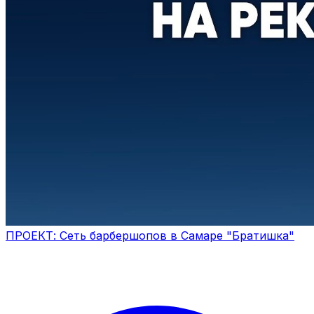
ПРОЕКТ: Сеть барбершопов в Самаре "Братишка"