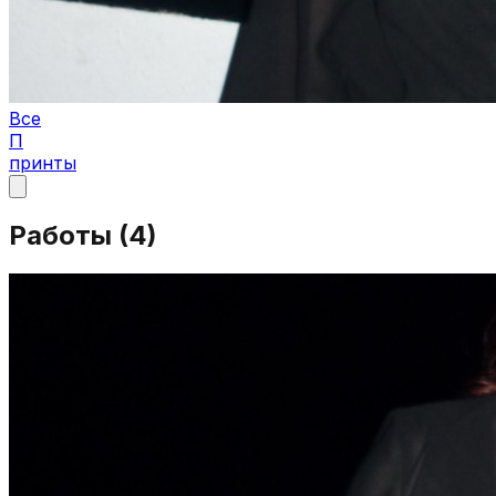
Все
П
принты
Работы (
4
)