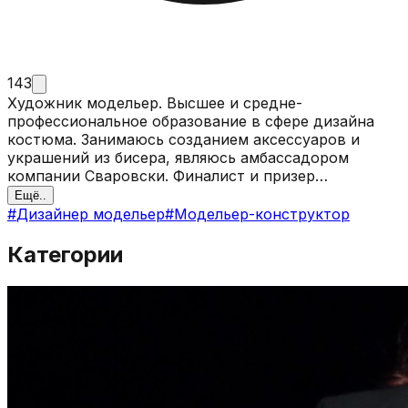
143
Художник модельер. Высшее и средне-
профессиональное образование в сфере дизайна
костюма. Занимаюсь созданием аксессуаров и
украшений из бисера, являюсь амбассадором
компании Сваровски. Финалист и призер
международных конкурсов по дизайну одежды и
Ещё..
аксессуаров.
#
Дизайнер модельер
#
Модельер-конструктор
Категории