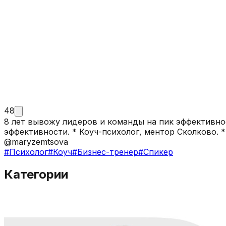
48
8 лет вывожу лидеров и команды на пик эффективности, формируя навык
эффективности. * Коуч-психолог, ментор Сколково. * Сертифицированный спикер по проф.стандарту Global Speakers Federation. Tel: +7916-881-94-18
@maryzemtsova
#
Психолог
#
Коуч
#
Бизнес-тренер
#
Спикер
Категории