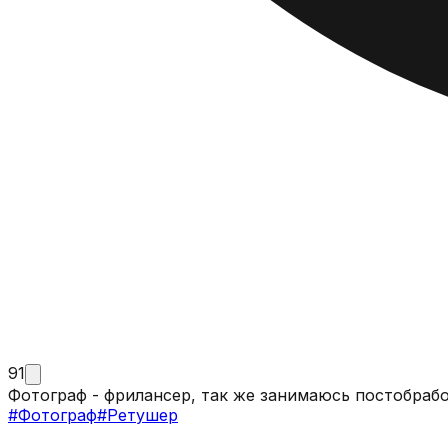
91
#
Фотограф
#
Ретушер