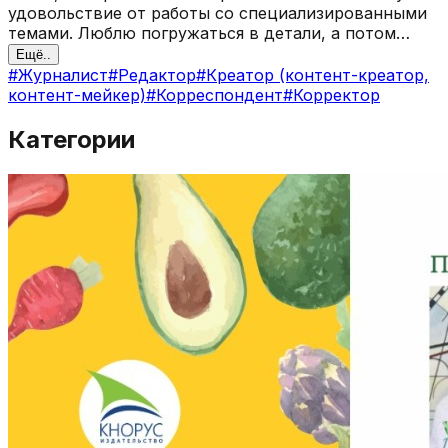
удовольствие от работы со специализированными
темами. Люблю погружаться в детали, а потом
рассказывать о сложном понятно и увлекательно.
Ещё..
#
Журналист
#
Редактор
#
Креатор (контент-креатор,
контент-мейкер)
#
Корреспондент
#
Корректор
Категории