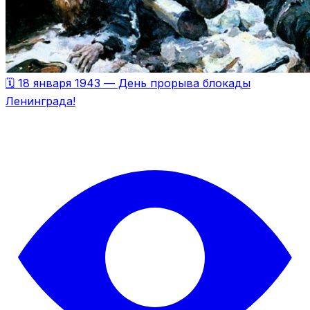
🗓 18 января 1943 — День прорыва блокады
Ленинграда!