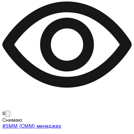
8
Снимаю
#
SMM (СММ) менеджер